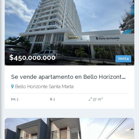
$450.000.000
Venta
S
e vende apartamento en Bello Horizonte - Santa Marta
Bello Horizonte Santa Marta
1
1
37 m²