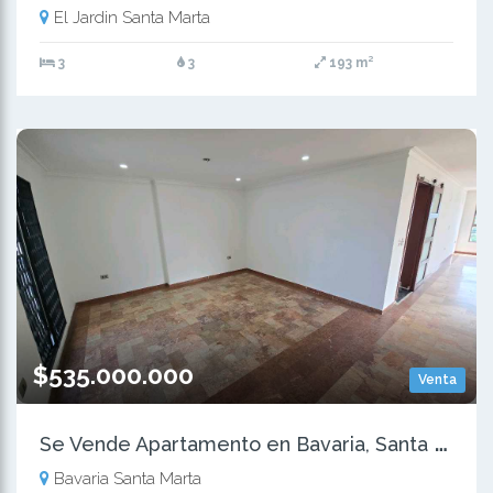
El Jardin Santa Marta
3
3
193 m²
$535.000.000
Venta
S
e Vende Apartamento en Bavaria, Santa Marta
Bavaria Santa Marta