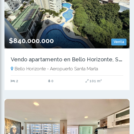
$840.000.000
Venta
V
endo apartamento en Bello Horizonte, Santa Marta
Bello Horizonte - Aeropuerto Santa Marta
2
0
101 m²