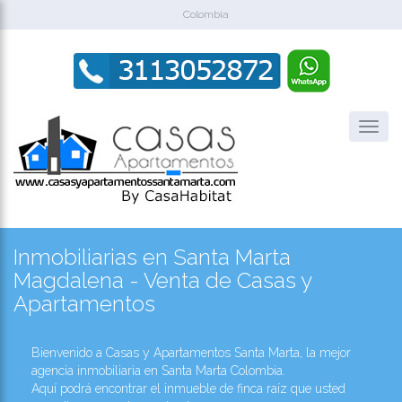
Colombia
Inmobiliarias en Santa Marta
Magdalena - Venta de Casas y
Apartamentos
Bienvenido a Casas y Apartamentos Santa Marta, la mejor
agencia inmobiliaria en Santa Marta Colombia.
Aquí podrá encontrar el inmueble de finca raíz que usted