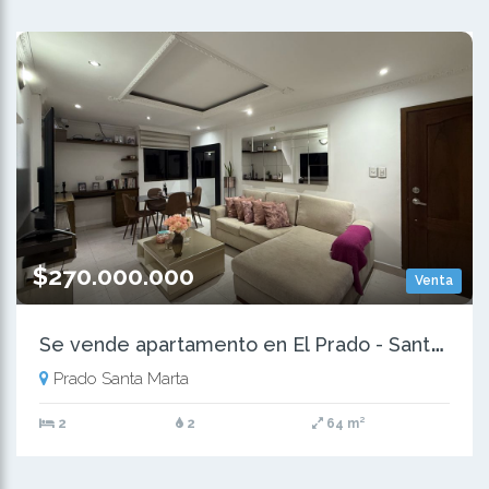
$270.000.000
Venta
S
e vende apartamento en El Prado - Santa Marta
Prado Santa Marta
2
2
64 m²