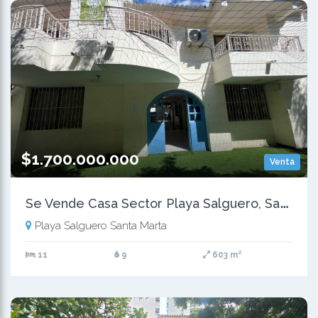
$1.700.000.000
Venta
S
e Vende Casa Sector Playa Salguero, Santa Marta
Playa Salguero Santa Marta
11
9
603 m²