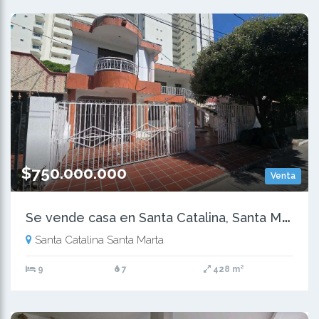
$750.000.000
Venta
S
e vende casa en Santa Catalina, Santa Marta
Santa Catalina Santa Marta
9
7
428 m²