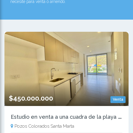
necesite para venta o arriendo.
$450.000.000
Venta
E
studio en venta a una cuadra de la playa en pozos colorados
Pozos Colorados Santa Marta