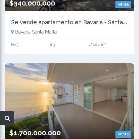
$340.000.000
Venta
S
e vende apartamento en Bavaria - Santa Marta
Bavaria Santa Marta
3
3
104 m²
$1.700.000.000
Venta