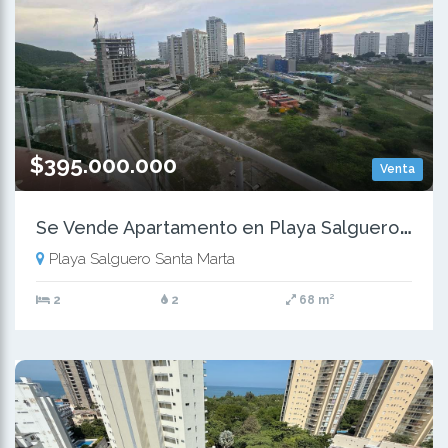
$395.000.000
Venta
S
e Vende Apartamento en Playa Salguero - Santa Marta
Playa Salguero Santa Marta
2
2
68 m²