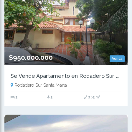
$950.000.000
Venta
S
e Vende Apartamento en Rodadero Sur - Santa Marta
Rodadero Sur Santa Marta
3
5
263 m²