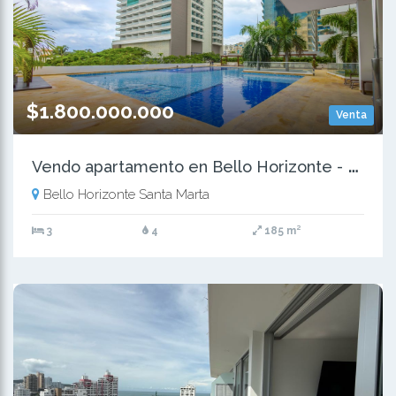
$1.800.000.000
Venta
V
endo apartamento en Bello Horizonte - Santa Marta
Bello Horizonte Santa Marta
3
4
185 m²