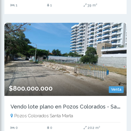
1
1
39 m²
$800.000.000
Venta
V
endo lote plano en Pozos Colorados - Santa Marta
Pozos Colorados Santa Marta
0
0
202 m²