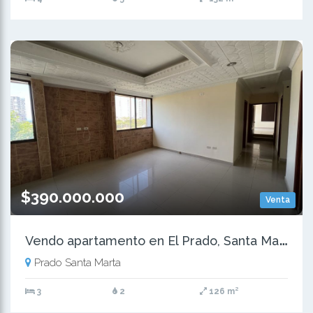
$390.000.000
Venta
V
endo apartamento en El Prado, Santa Marta
Prado Santa Marta
3
2
126 m²