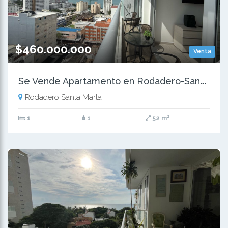
$460.000.000
Venta
S
e Vende Apartamento en Rodadero-Santa Marta
Rodadero Santa Marta
1
1
52 m²