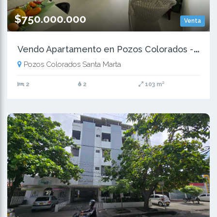
$750.000.000
Venta
V
endo Apartamento en Pozos Colorados - Santa Marta
Pozos Colorados Santa Marta
2
2
103 m²