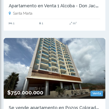
A
partamento en Venta 1 Alcoba - Don Jaca . Permiso Turistico
Santa Marta
1
1
m²
$750.000.000
Venta
S
e vende apartamento en Pozos Colorados, Santa Marta