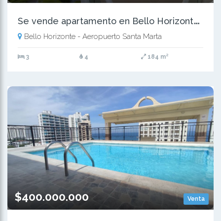
S
e vende apartamento en Bello Horizonte, Santa Marta
Bello Horizonte - Aeropuerto Santa Marta
3
4
184 m²
$400.000.000
Venta