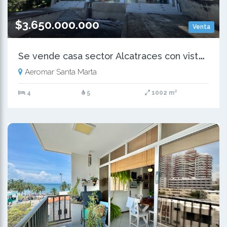
$3.650.000.000
Venta
S
e vende casa sector Alcatraces con vista y salida al mar, Sta Marta
Aeromar Santa Marta
4
5
1002 m²