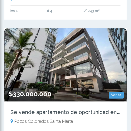
4
4
243 m²
$330.000.000
Venta
S
e vende apartamento de oportunidad en Pozos Colorados - Sta Marta
Pozos Colorados Santa Marta