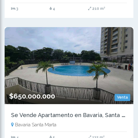
3
4
210 m²
$650.000.000
Venta
S
e Vende Apartamento en Bavaria, Santa Marta
Bavaria Santa Marta
4
5
132 m²