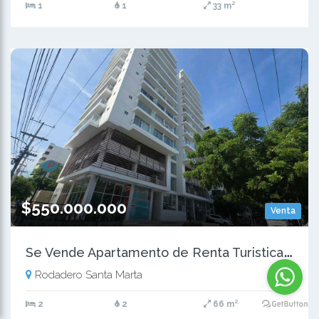
1
1
33 m²
$550.000.000
Venta
S
e Vende Apartamento de Renta Turistica en Rodadero, Santa Marta
Rodadero Santa Marta
2
2
66 m²