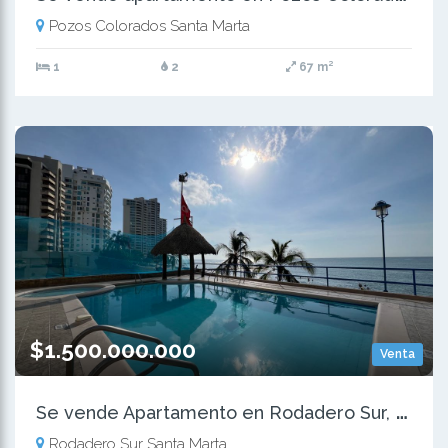
Pozos Colorados Santa Marta
1
2
67 m²
$1.500.000.000
Venta
S
e vende Apartamento en Rodadero Sur, Santa Marta
Rodadero Sur Santa Marta