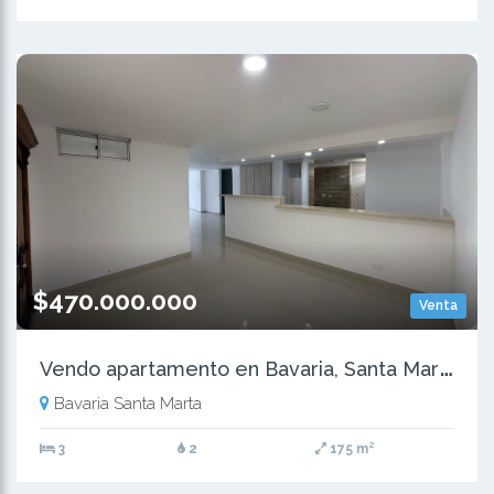
$470.000.000
Venta
V
endo apartamento en Bavaria, Santa Marta
Bavaria Santa Marta
3
2
175 m²