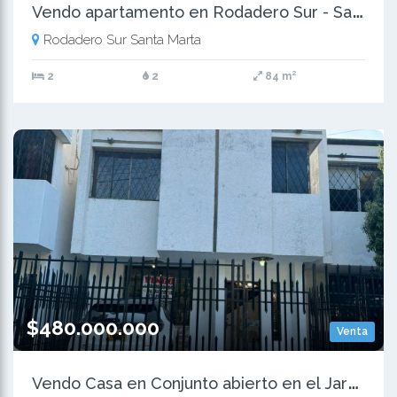
V
endo apartamento en Rodadero Sur - Santa Marta
Rodadero Sur Santa Marta
2
2
84 m²
$480.000.000
Venta
V
endo Casa en Conjunto abierto en el Jardin, Santa Marta