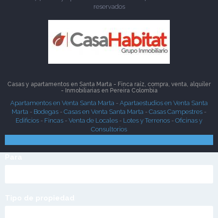
reservados
Casas y apartamentos en Santa Marta - Finca raíz, compra, venta, alquiler
- Inmobiliarias en
Pereira
Colombia
Apartamentos en Venta Santa Marta
-
Apartaestudios en Venta Santa
Marta
-
Bodegas
-
Casas en Venta Santa Marta
-
Casas Campestres
-
Edificios
-
Fincas
-
Venta de Locales
-
Lotes y Terrenos
-
Oficinas y
Consultorios
Búsqueda Rápida
Para
Tipo de propiedad