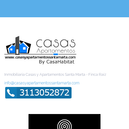
Inmobiliaria Casas y Apartamentos Santa Marta - Finca Raíz
info@casasyapartamentossantamarta.com