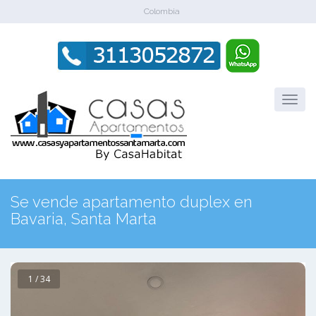
Colombia
Se vende apartamento duplex en
Bavaria, Santa Marta
1 / 34