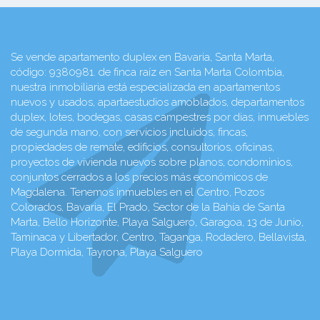
Se vende apartamento duplex en Bavaria, Santa Marta,
código: 9380981. de finca raíz en Santa Marta Colombia,
nuestra inmobiliaria está especializada en apartamentos
nuevos y usados, apartaestudios amoblados, departamentos
duplex, lotes, bodegas, casas campestres por dias, inmuebles
de segunda mano, con servicios incluidos, fincas,
propiedades de remate, edificios, consultorios, oficinas,
proyectos de vivienda nuevos sobre planos, condominios,
conjuntos cerrados a los precios más económicos de
Magdalena. Tenemos inmuebles en el Centro, Pozos
Colorados, Bavaria, El Prado, Sector de la Bahía de Santa
Marta, Bello Horizonte, Playa Salguero, Garagoa, 13 de Junio,
Taminaca y Libertador, Centro, Taganga, Rodadero, Bellavista,
Playa Dormida, Tayrona, Playa Salguero