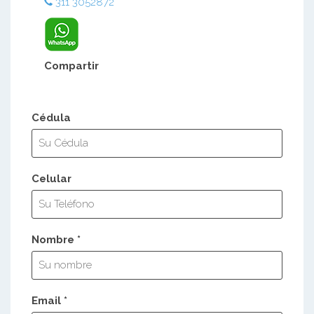
311 3052872
Compartir
Cédula
Celular
Nombre *
Email *