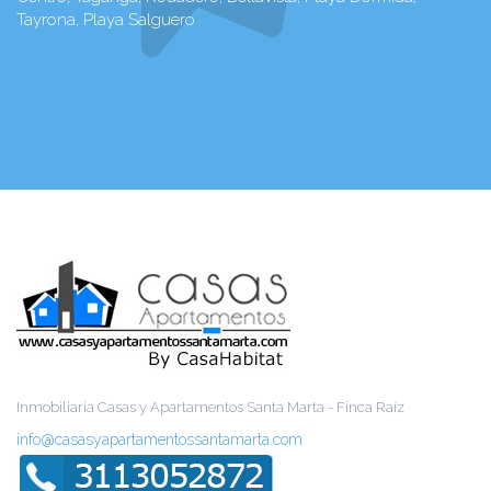
Tayrona, Playa Salguero
Inmobiliaria Casas y Apartamentos Santa Marta - Finca Raíz
info@casasyapartamentossantamarta.com