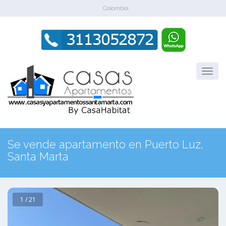
Colombia
Se vende apartamento en Puerto Luz,
Santa Marta
1 / 21