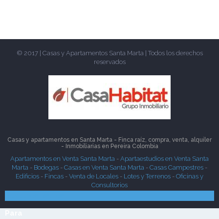
© 2017 | Casas y Apartamentos Santa Marta | Todos los derechos
reservados
Casas y apartamentos en Santa Marta - Finca raíz, compra, venta, alquiler
- Inmobiliarias en
Pereira
Colombia
Apartamentos en Venta Santa Marta
-
Apartaestudios en Venta Santa
Marta
-
Bodegas
-
Casas en Venta Santa Marta
-
Casas Campestres
-
Edificios
-
Fincas
-
Venta de Locales
-
Lotes y Terrenos
-
Oficinas y
Consultorios
Búsqueda Rápida
Para