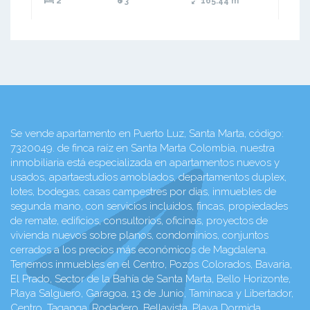
2
3
165.44 m²
Se vende apartamento en Puerto Luz, Santa Marta, código:
7320049. de finca raíz en Santa Marta Colombia, nuestra
inmobiliaria está especializada en apartamentos nuevos y
usados, apartaestudios amoblados, departamentos duplex,
lotes, bodegas, casas campestres por dias, inmuebles de
segunda mano, con servicios incluidos, fincas, propiedades
de remate, edificios, consultorios, oficinas, proyectos de
vivienda nuevos sobre planos, condominios, conjuntos
cerrados a los precios más económicos de Magdalena.
Tenemos inmuebles en el Centro, Pozos Colorados, Bavaria,
El Prado, Sector de la Bahía de Santa Marta, Bello Horizonte,
Playa Salguero, Garagoa, 13 de Junio, Taminaca y Libertador,
Centro, Taganga, Rodadero, Bellavista, Playa Dormida,