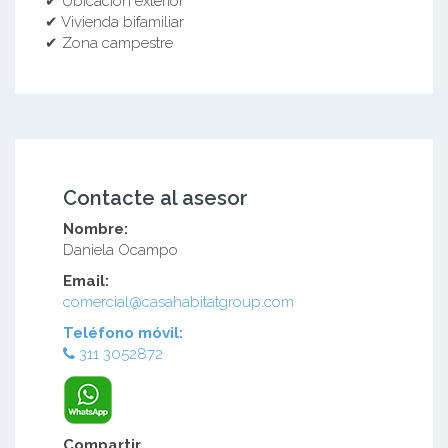
✔ Ubicación exterior
✔ Vivienda bifamiliar
✔ Zona campestre
Contacte al asesor
Nombre:
Daniela Ocampo
Email:
comercial@casahabitatgroup.com
Teléfono móvil:
311 3052872
Compartir