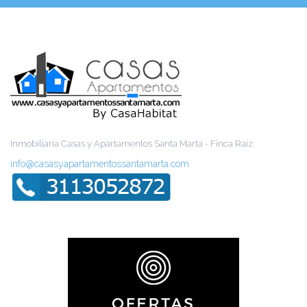
Inmobiliaria Casas y Apartamentos Santa Marta - Finca Raíz
info@casasyapartamentossantamarta.com