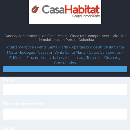
Casas y apartamentos en Santa Marta - Finca raíz, compra, venta, alquiler
- Inmobiliarias en
Pereira
Colombia
Apartamentos en Venta Santa Marta
-
Apartaestudios en Venta Santa
Marta
-
Bodegas
-
Casas en Venta Santa Marta
-
Casas Campestres
-
Edificios
-
Fincas
-
Venta de Locales
-
Lotes y Terrenos
-
Oficinas y
Consultorios
Búsqueda Rápida
Para
Tipo de propiedad
Zona