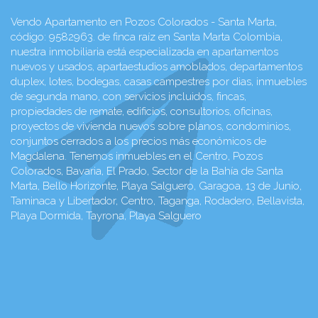
Vendo Apartamento en Pozos Colorados - Santa Marta,
código: 9582963. de finca raíz en Santa Marta Colombia,
nuestra inmobiliaria está especializada en apartamentos
nuevos y usados, apartaestudios amoblados, departamentos
duplex, lotes, bodegas, casas campestres por dias, inmuebles
de segunda mano, con servicios incluidos, fincas,
propiedades de remate, edificios, consultorios, oficinas,
proyectos de vivienda nuevos sobre planos, condominios,
conjuntos cerrados a los precios más económicos de
Magdalena. Tenemos inmuebles en el Centro, Pozos
Colorados, Bavaria, El Prado, Sector de la Bahía de Santa
Marta, Bello Horizonte, Playa Salguero, Garagoa, 13 de Junio,
Taminaca y Libertador, Centro, Taganga, Rodadero, Bellavista,
Playa Dormida, Tayrona, Playa Salguero