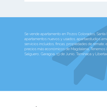
Se vende apartamento en Pozos Colorados, Santa Ma
apartamentos nuevos y usados, apartaestudios am
servicios incluidos, fincas, propiedades de remate,
precios más económicos de Magdalena. Tenemos inmu
Salguero, Garagoa, 13 de Junio, Taminaca y Liberta