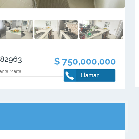
582963
$ 750,000,000
anta Marta