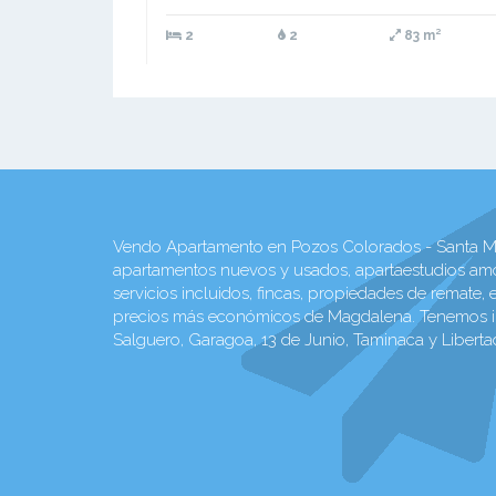
2
2
83 m²
Vendo Apartamento en Pozos Colorados - Santa Mart
apartamentos nuevos y usados, apartaestudios am
servicios incluidos, fincas, propiedades de remate,
precios más económicos de Magdalena. Tenemos inmu
Salguero, Garagoa, 13 de Junio, Taminaca y Liberta