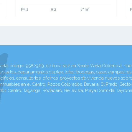
2
2
m²
a, código: 9582963. de finca raíz en Santa Marta Colombia, nuest
oblados, departamentos duplex, lotes, bodegas, casas campestres
 edificios, consultorios, oficinas, proyectos de vivienda nuevos sob
ebles en el Centro, Pozos Colorados, Bavaria, El Prado, Sector d
dor, Centro, Taganga, Rodadero, Bellavista, Playa Dormida, Tayron