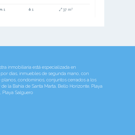
1
1
37 m²
ra inmobiliaria está especializada en
 por dias, inmuebles de segunda mano, con
re planos, condominios, conjuntos cerrados a los
e la Bahía de Santa Marta, Bello Horizonte, Playa
a, Playa Salguero