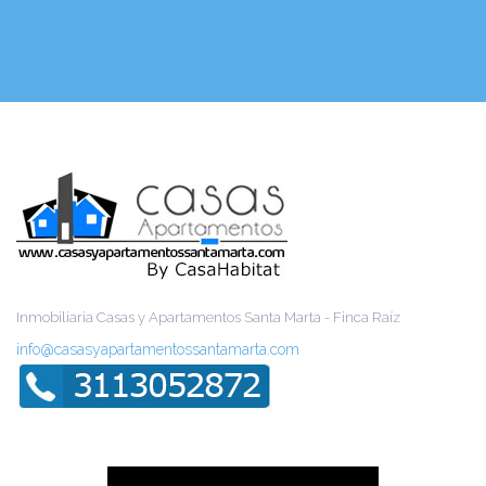
Inmobiliaria Casas y Apartamentos Santa Marta - Finca Raíz
info@casasyapartamentossantamarta.com