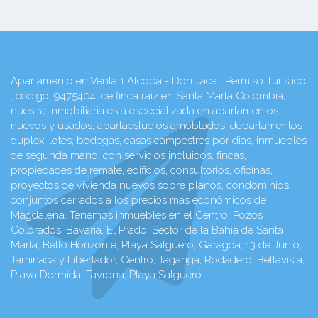
Apartamento en Venta 1 Alcoba - Don Jaca . Permiso Turistico
, código: 9475404. de finca raíz en Santa Marta Colombia,
nuestra inmobiliaria está especializada en apartamentos
nuevos y usados, apartaestudios amoblados, departamentos
duplex, lotes, bodegas, casas campestres por dias, inmuebles
de segunda mano, con servicios incluidos, fincas,
propiedades de remate, edificios, consultorios, oficinas,
proyectos de vivienda nuevos sobre planos, condominios,
conjuntos cerrados a los precios más económicos de
Magdalena. Tenemos inmuebles en el Centro, Pozos
Colorados, Bavaria, El Prado, Sector de la Bahía de Santa
Marta, Bello Horizonte, Playa Salguero, Garagoa, 13 de Junio,
Taminaca y Libertador, Centro, Taganga, Rodadero, Bellavista,
Playa Dormida, Tayrona, Playa Salguero