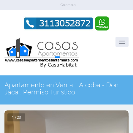
Colombia
Apartamento en Venta 1 Alcoba - Don
Jaca . Permiso Turistico
1 / 23