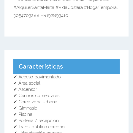
#AlquilerSantaMarta #VidaCostera #HogarTemporal
3054703288 FR192893410
Características
✔ Acceso pavimentado
✔ Área social
✔ Ascensor
✔ Centros comerciales
✔ Cerca zona urbana
✔ Gimnasio
✔ Piscina
✔ Portería / recepción
✔ Trans. público cercano
✔ Urbanización cerrada