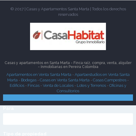
© 2017 | Casas y Apartamentos Santa Marta | Todos los derechos
reservados
Casas y apartamentos en Santa Marta - Finca raíz, compra, venta, alquiler
- Inmobiliarias en
Pereira
Colombia
Apartamentos en Venta Santa Marta
-
Apartaestudios en Venta Santa
Marta
-
Bodegas
-
Casas en Venta Santa Marta
-
Casas Campestres
-
Edificios
-
Fincas
-
Venta de Locales
-
Lotes y Terrenos
-
Oficinas y
Consultorios
Búsqueda Rápida
Para
Tipo de propiedad